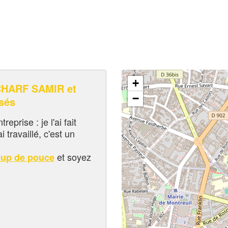
+
HARF SAMIR et
−
sés
eprise : je l'ai fait
i travaillé, c'est un
et soyez
oup de pouce