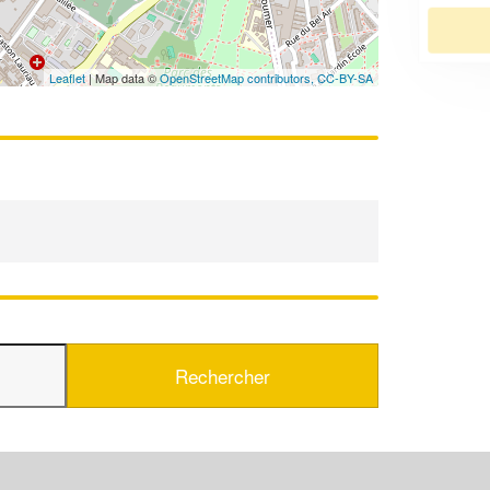
En savoir plus
Leaflet
| Map data ©
OpenStreetMap contributors,
CC-BY-SA