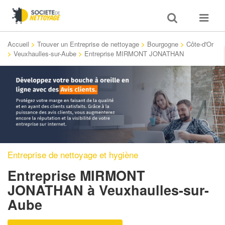
Toggle
Toggle
search
navigat
Accueil
>
Trouver un Entreprise de nettoyage
>
Bourgogne
>
Côte-d'Or
>
Veuxhaulles-sur-Aube
>
Entreprise MIRMONT JONATHAN
Entreprise de nettoyage et hygiène
Entreprise MIRMONT
JONATHAN
à Veuxhaulles-sur-
Aube