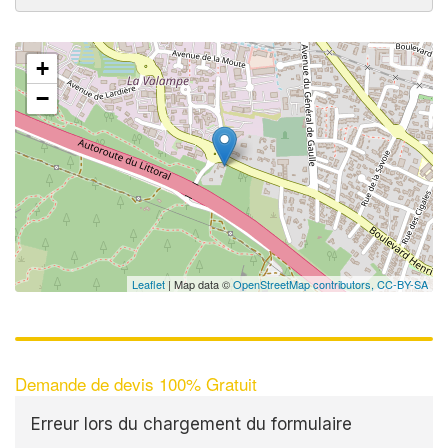
+
−
Leaflet
| Map data ©
OpenStreetMap contributors,
CC-BY-SA
Demande de devis 100% Gratuit
Erreur lors du chargement du formulaire