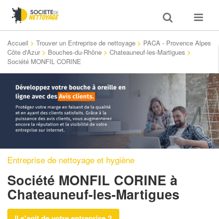
Toggle
Toggle
search
navigat
Accueil
>
Trouver un Entreprise de nettoyage
>
PACA - Provence Alpes
Côte d'Azur
>
Bouches-du-Rhône
>
Chateauneuf-les-Martigues
>
Société MONFIL CORINE
Entreprise de nettoyage et hygiène
Société MONFIL CORINE
à
Chateauneuf-les-Martigues
Il s'agit de votre entreprise ?