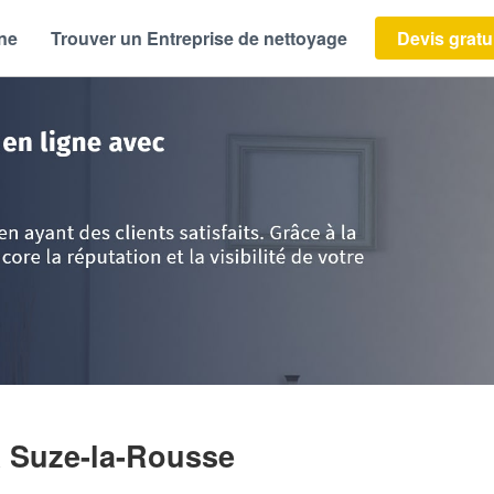
ène
Trouver un Entreprise de nettoyage
Devis gratu
s
>
Drôme
>
Suze-la-Rousse
>
Société MURET SAMUEL
à Suze-la-Rousse