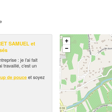
e
+
ET SAMUEL et
−
sés
eprise : je l'ai fait
i travaillé, c'est un
et soyez
oup de pouce