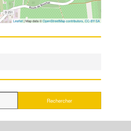
Leaflet
| Map data ©
OpenStreetMap contributors,
CC-BY-SA