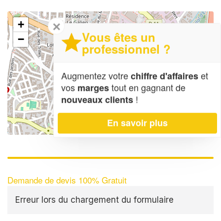
+
✕
Vous êtes un
−
professionnel ?
Augmentez votre
et
chiffre d'affaires
vos
tout en gagnant de
marges
!
nouveaux clients
En savoir plus
Leaflet
| Map data ©
OpenStreetMap contributors,
CC-BY-SA
Demande de devis 100% Gratuit
Erreur lors du chargement du formulaire