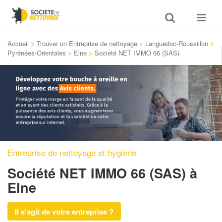
Toggle
Toggle
search
navigat
Accueil
>
Trouver un Entreprise de nettoyage
>
Languedoc-Roussillon
>
Pyrénées-Orientales
>
Elne
>
Société NET IMMO 66 (SAS)
Entreprise de nettoyage et hygiène
Société NET IMMO 66 (SAS)
à
Elne
Il s'agit de votre entreprise ?