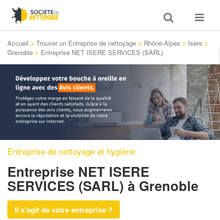
Toggle
Toggle
search
navigat
Accueil
>
Trouver un Entreprise de nettoyage
>
Rhône-Alpes
>
Isère
>
Grenoble
>
Entreprise NET ISERE SERVICES (SARL)
Entreprise de nettoyage et hygiène
Entreprise NET ISERE
SERVICES (SARL)
à Grenoble
Il s'agit de votre entreprise ?