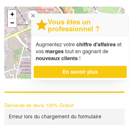
+
✕
Vous êtes un
−
professionnel ?
Augmentez votre
et
chiffre d'affaires
vos
tout en gagnant de
marges
!
nouveaux clients
En savoir plus
Leaflet
| Map data ©
OpenStreetMap contributors,
CC-BY-SA
Demande de devis 100% Gratuit
Erreur lors du chargement du formulaire