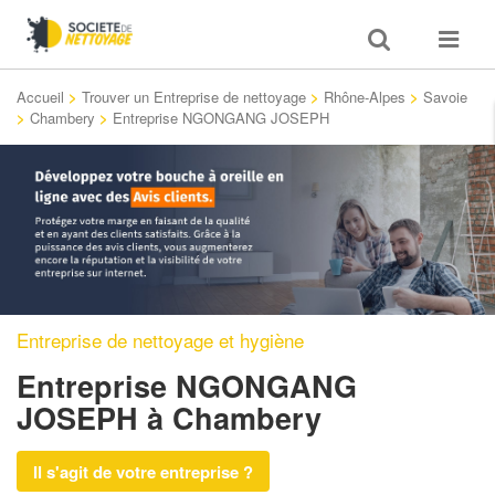
Toggle
Toggle
search
navigat
Accueil
>
Trouver un Entreprise de nettoyage
>
Rhône-Alpes
>
Savoie
>
Chambery
>
Entreprise NGONGANG JOSEPH
Entreprise de nettoyage et hygiène
Entreprise NGONGANG
JOSEPH
à Chambery
Il s'agit de votre entreprise ?