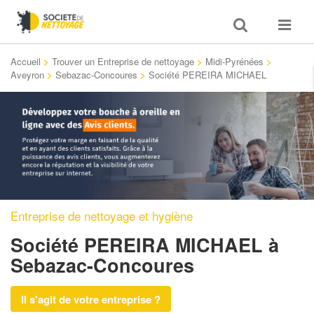
Toggle
Toggle
search
navigat
Accueil
>
Trouver un Entreprise de nettoyage
>
Midi-Pyrénées
>
Aveyron
>
Sebazac-Concoures
>
Société PEREIRA MICHAEL
Entreprise de nettoyage et hygiène
Société PEREIRA MICHAEL
à
Sebazac-Concoures
Il s'agit de votre entreprise ?