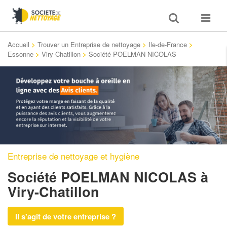
Toggle
Toggle
search
navigat
Accueil
>
Trouver un Entreprise de nettoyage
>
Ile-de-France
>
Essonne
>
Viry-Chatillon
>
Société POELMAN NICOLAS
Entreprise de nettoyage et hygiène
Société POELMAN NICOLAS
à
Viry-Chatillon
Il s'agit de votre entreprise ?