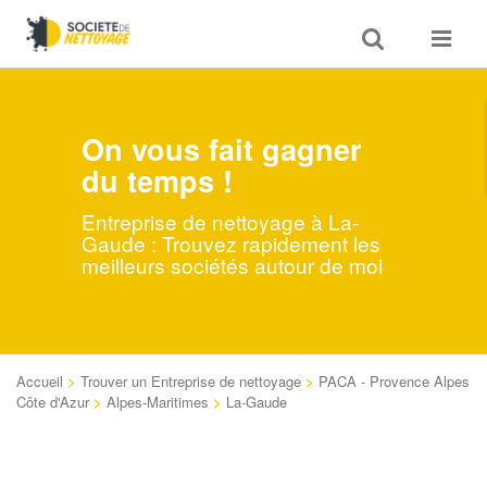
Toggle
Toggle
search
navigat
On vous fait gagner
du temps !
Entreprise de nettoyage à La-
Gaude : Trouvez rapidement les
meilleurs sociétés autour de moi
Accueil
>
Trouver un Entreprise de nettoyage
>
PACA - Provence Alpes
Côte d'Azur
>
Alpes-Maritimes
>
La-Gaude