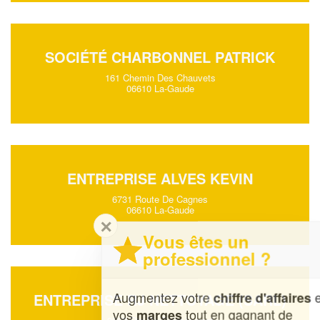
SOCIÉTÉ CHARBONNEL PATRICK
161 Chemin Des Chauvets
06610 La-Gaude
ENTREPRISE ALVES KEVIN
6731 Route De Cagnes
06610 La-Gaude
✕
Vous êtes un
professionnel ?
Augmentez votre
et
chiffre d'affaires
ENTREPRISE RJ NETTOYAGE (SARL)
vos
tout en gagnant de
marges