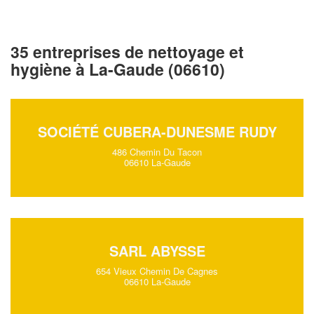
35 entreprises de nettoyage et
hygiène à La-Gaude (06610)
SOCIÉTÉ CUBERA-DUNESME RUDY
486 Chemin Du Tacon
06610 La-Gaude
SARL ABYSSE
654 Vieux Chemin De Cagnes
06610 La-Gaude