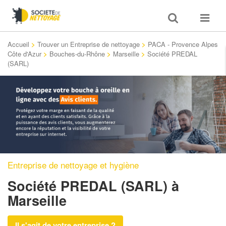
Toggle
Toggle
search
navigat
Accueil
>
Trouver un Entreprise de nettoyage
>
PACA - Provence Alpes
Côte d'Azur
>
Bouches-du-Rhône
>
Marseille
>
Société PREDAL
(SARL)
Entreprise de nettoyage et hygiène
Société PREDAL (SARL)
à
Marseille
Il s'agit de votre entreprise ?