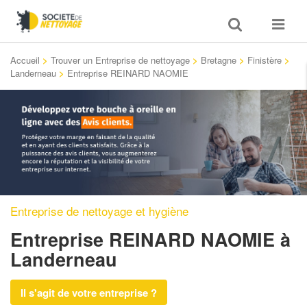
Toggle
Toggle
search
navigat
Accueil
>
Trouver un Entreprise de nettoyage
>
Bretagne
>
Finistère
>
Landerneau
>
Entreprise REINARD NAOMIE
Entreprise de nettoyage et hygiène
Entreprise REINARD NAOMIE
à
Landerneau
Il s'agit de votre entreprise ?