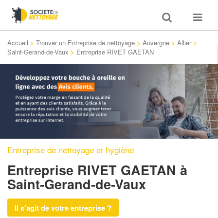
Toggle
Toggle
search
navigat
Accueil
>
Trouver un Entreprise de nettoyage
>
Auvergne
>
Allier
>
Saint-Gerand-de-Vaux
>
Entreprise RIVET GAETAN
Entreprise de nettoyage et hygiène
Entreprise RIVET GAETAN
à
Saint-Gerand-de-Vaux
Il s'agit de votre entreprise ?