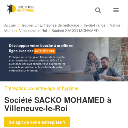
Toggle
Toggle
search
navigat
Accueil
>
Trouver un Entreprise de nettoyage
>
Ile-de-France
>
Val de
Marne
>
Villeneuve-le-Roi
>
Société SACKO MOHAMED
Entreprise de nettoyage et hygiène
Société SACKO MOHAMED
à
Villeneuve-le-Roi
Il s'agit de votre entreprise ?