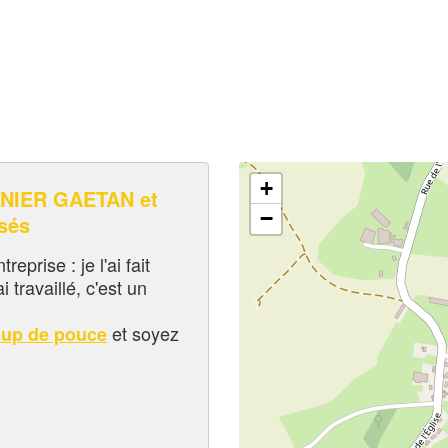
+
NIER GAETAN et
−
sés
eprise : je l'ai fait
i travaillé, c'est un
et soyez
oup de pouce