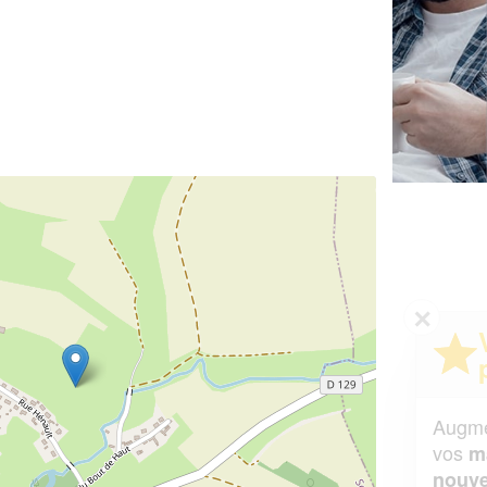
✕
Vous êtes un
professionnel ?
Augmentez votre
et
chiffre d'affaires
vos
tout en gagnant de
marges
!
nouveaux clients