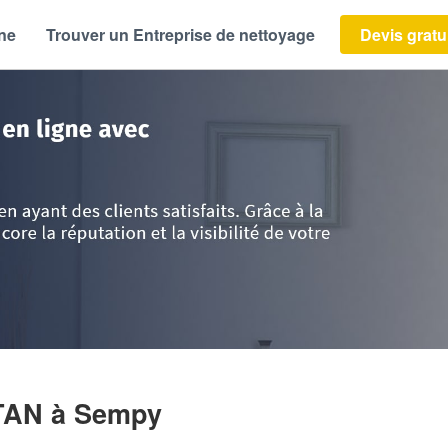
ène
Trouver un Entreprise de nettoyage
Devis gratu
e-Calais
>
Pas-de-Calais
>
Sempy
>
Entreprise SAGNIER GAETAN
ETAN
à Sempy