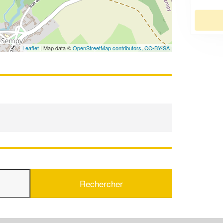
En savoir plus
Leaflet
| Map data ©
OpenStreetMap contributors,
CC-BY-SA