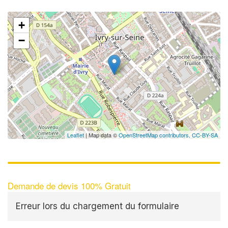
+
−
Leaflet
| Map data ©
OpenStreetMap contributors,
CC-BY-SA
Demande de devis 100% Gratuit
Erreur lors du chargement du formulaire