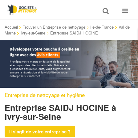
Toggle
Toggle
search
navigat
Accueil
>
Trouver un Entreprise de nettoyage
>
Ile-de-France
>
Val de
Marne
>
Ivry-sur-Seine
>
Entreprise SAIDJ HOCINE
Entreprise de nettoyage et hygiène
Entreprise SAIDJ HOCINE
à
Ivry-sur-Seine
Il s'agit de votre entreprise ?