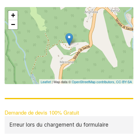
+
−
Leaflet
| Map data ©
OpenStreetMap contributors,
CC-BY-SA
Demande de devis 100% Gratuit
Erreur lors du chargement du formulaire