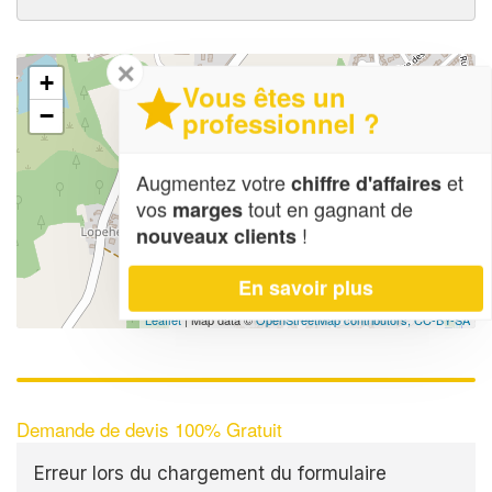
✕
+
Vous êtes un
−
professionnel ?
Augmentez votre
et
chiffre d'affaires
vos
tout en gagnant de
marges
!
nouveaux clients
En savoir plus
Leaflet
| Map data ©
OpenStreetMap contributors,
CC-BY-SA
Demande de devis 100% Gratuit
Erreur lors du chargement du formulaire