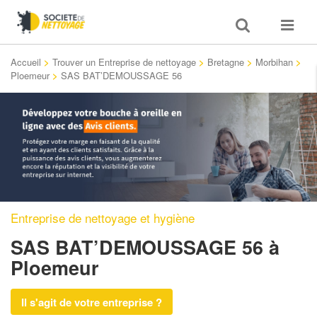
Toggle
Toggle
search
navigat
Accueil
>
Trouver un Entreprise de nettoyage
>
Bretagne
>
Morbihan
>
Ploemeur
>
SAS BAT’DEMOUSSAGE 56
Entreprise de nettoyage et hygiène
SAS BAT’DEMOUSSAGE 56
à
Ploemeur
Il s'agit de votre entreprise ?