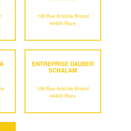
h
108 Rue Aristide Briand
44400 Reze
A
ENTREPRISE DAUBER
✕
SCHALAM
Vous êtes un
professionnel ?
re
108 Rue Aristide Briand
44400 Reze
Augmentez votre
et
chiffre d'affaires
vos
tout en gagnant de
marges
!
nouveaux clients
En savoir plus