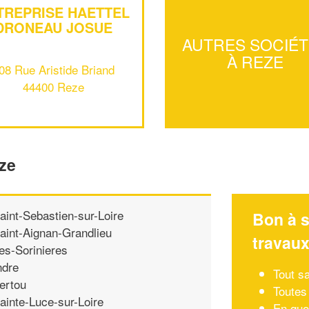
TREPRISE HAETTEL
DRONEAU JOSUE
AUTRES SOCIÉ
À REZE
08 Rue Aristide Briand
44400 Reze
ze
aint-Sebastien-sur-Loire
Bon à s
aint-Aignan-Grandlieu
travau
es-Sorinieres
ndre
Tout s
ertou
Toutes
ainte-Luce-sur-Loire
En quo