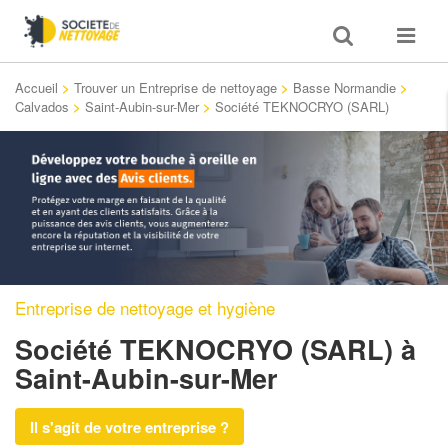
Toggle
Toggle
search
navigat
Accueil
>
Trouver un Entreprise de nettoyage
>
Basse Normandie
>
Calvados
>
Saint-Aubin-sur-Mer
>
Société TEKNOCRYO (SARL)
Entreprise de nettoyage et hygiène
Société TEKNOCRYO (SARL)
à
Saint-Aubin-sur-Mer
Il s'agit de votre entreprise ?