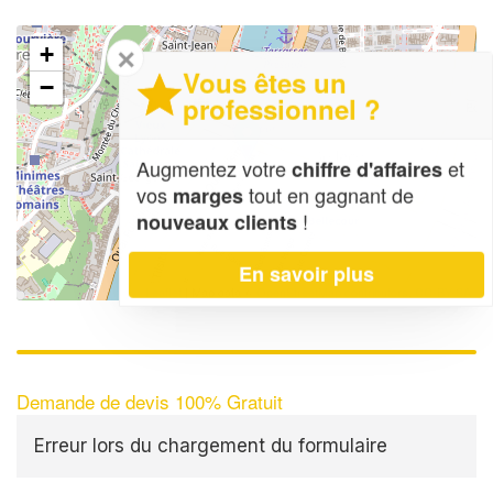
+
✕
Vous êtes un
−
professionnel ?
Augmentez votre
et
chiffre d'affaires
vos
tout en gagnant de
marges
!
nouveaux clients
En savoir plus
Leaflet
| Map data ©
OpenStreetMap contributors,
CC-BY-SA
Demande de devis 100% Gratuit
Erreur lors du chargement du formulaire