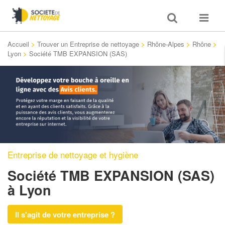
Toggle
Toggle
search
navigat
Accueil
>
Trouver un Entreprise de nettoyage
>
Rhône-Alpes
>
Rhône
>
Lyon
>
Société TMB EXPANSION (SAS)
Entreprise de nettoyage et hygiène
Société TMB EXPANSION (SAS)
à Lyon
Il s'agit de votre entreprise ?