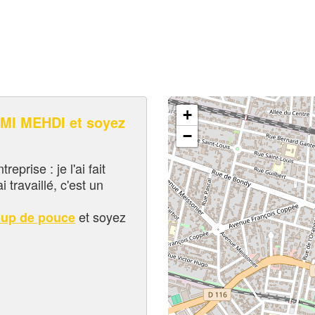
+
I MEHDI et soyez
−
eprise : je l'ai fait
i travaillé, c'est un
et soyez
oup de pouce