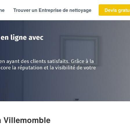
ène
Trouver un Entreprise de nettoyage
Devis gratu
ce
>
Seine-Saint-Denis
>
Villemomble
>
Entreprise TOUMI MEHDI
à Villemomble