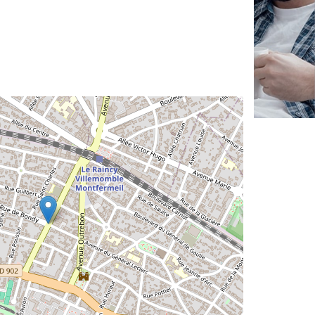
✕
Vous êtes un
professionnel ?
Augmentez votre
et
chiffre d'affaires
vos
tout en gagnant de
marges
!
nouveaux clients