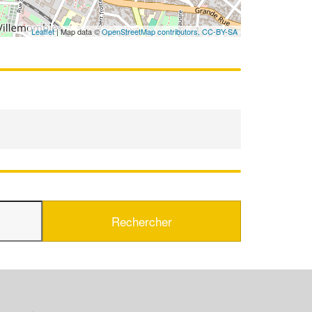
En savoir plus
Leaflet
| Map data ©
OpenStreetMap contributors,
CC-BY-SA