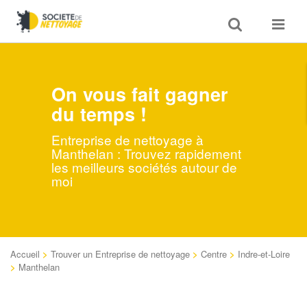
Toggle
Toggle
search
navigat
On vous fait gagner
du temps !
Entreprise de nettoyage à
Manthelan : Trouvez rapidement
les meilleurs sociétés autour de
moi
Accueil
>
Trouver un Entreprise de nettoyage
>
Centre
>
Indre-et-Loire
>
Manthelan