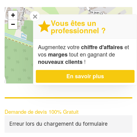
+
✕
Vous êtes un
−
professionnel ?
Augmentez votre
et
chiffre d'affaires
vos
tout en gagnant de
marges
!
nouveaux clients
En savoir plus
Leaflet
| Map data ©
OpenStreetMap contributors,
CC-BY-SA
Demande de devis 100% Gratuit
Erreur lors du chargement du formulaire