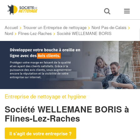
Toggle
Toggle
search
navigat
Accueil
>
Trouver un Entreprise de nettoyage
>
Nord Pas-de-Calais
>
Nord
>
Flines-Lez-Raches
>
Société WELLEMANE BORIS
Entreprise de nettoyage et hygiène
Société WELLEMANE BORIS
à
Flines-Lez-Raches
Il s'agit de votre entreprise ?