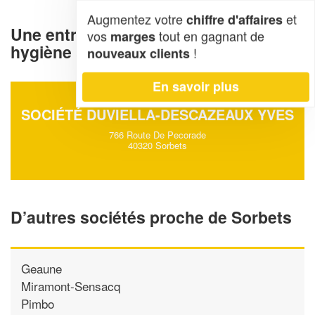
Augmentez votre
et
chiffre d'affaires
Une entreprise de nettoyage et
vos
tout en gagnant de
marges
hygiène à Sorbets (40320)
!
nouveaux clients
En savoir plus
SOCIÉTÉ DUVIELLA-DESCAZEAUX YVES
766 Route De Pecorade
40320 Sorbets
D’autres sociétés proche de Sorbets
Geaune
Miramont-Sensacq
Pimbo