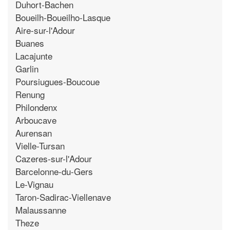
Duhort-Bachen
Boueilh-Boueilho-Lasque
Aire-sur-l'Adour
Buanes
Lacajunte
Garlin
Poursiugues-Boucoue
Renung
Philondenx
Arboucave
Aurensan
Vielle-Tursan
Cazeres-sur-l'Adour
Barcelonne-du-Gers
Le-Vignau
Taron-Sadirac-Viellenave
Malaussanne
Theze