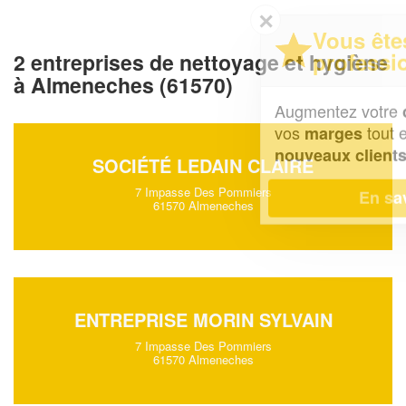
✕
Vous êtes un
professionnel ?
2 entreprises de nettoyage et hygiène
à Almeneches (61570)
Augmentez votre
et
chiffre d'affaires
vos
tout en gagnant de
marges
!
nouveaux clients
SOCIÉTÉ LEDAIN CLAIRE
7 Impasse Des Pommiers
En savoir plus
61570 Almeneches
ENTREPRISE MORIN SYLVAIN
7 Impasse Des Pommiers
61570 Almeneches