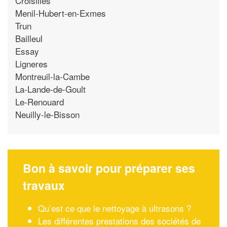
Croisilles
Menil-Hubert-en-Exmes
Trun
Bailleul
Essay
Ligneres
Montreuil-la-Cambe
La-Lande-de-Goult
Le-Renouard
Neuilly-le-Bisson
Bon à savoir pour préparer ses
travaux
Qu’est ce que le nettoyage à ultrasons ?
Les différentes prestations des sociétés de