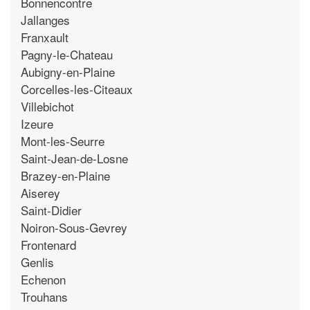
Bonnencontre
Jallanges
Franxault
Pagny-le-Chateau
Aubigny-en-Plaine
Corcelles-les-Citeaux
Villebichot
Izeure
Mont-les-Seurre
Saint-Jean-de-Losne
Brazey-en-Plaine
Aiserey
Saint-Didier
Noiron-Sous-Gevrey
Frontenard
Genlis
Echenon
Trouhans