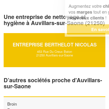
Augmentez votre
et
chiffre d'affaires
vos
tout en gagnant de
marges
Une entreprise de nettoyage et
!
nouveaux clients
hygiène à Auvillars-sur-Saone (21250)
En savoir plus
ENTREPRISE BERTHELOT NICOLAS
453 Rue Du Creux Baton
21250 Auvillars-sur-Saone
D’autres sociétés proche d'Auvillars-
sur-Saone
Broin