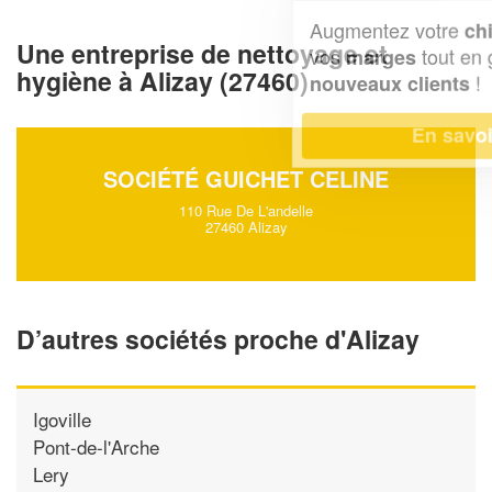
Augmentez votre
et
chiffre d'affaires
Une entreprise de nettoyage et
vos
tout en gagnant de
marges
hygiène à Alizay (27460)
!
nouveaux clients
En savoir plus
SOCIÉTÉ GUICHET CELINE
110 Rue De L'andelle
27460 Alizay
D’autres sociétés proche d'Alizay
Igoville
Pont-de-l'Arche
Lery