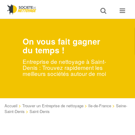
Toggle
Toggle
search
navigat
On vous fait gagner
du temps !
Entreprise de nettoyage à Saint-
Denis : Trouvez rapidement les
meilleurs sociétés autour de moi
Accueil
>
Trouver un Entreprise de nettoyage
>
Ile-de-France
>
Seine-
Saint-Denis
>
Saint-Denis