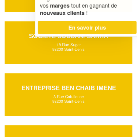
vos
tout en gagnant de
marges
!
nouveaux clients
En savoir plus
SOCIÉTÉ SOUDANI SARHA
18 Rue Suger
93200 Saint-Denis
ENTREPRISE BEN CHAIB IMENE
8 Rue Catulienne
93200 Saint-Denis