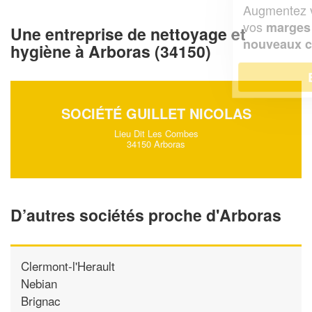
Augmentez votre
et
chiffre d'affaires
vos
tout en gagnant de
marges
Une entreprise de nettoyage et
!
nouveaux clients
hygiène à Arboras (34150)
En savoir plus
SOCIÉTÉ GUILLET NICOLAS
Lieu Dit Les Combes
34150 Arboras
D’autres sociétés proche d'Arboras
Clermont-l'Herault
Nebian
Brignac