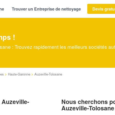
ène
Trouver un Entreprise de nettoyage
Devis gratu
mps !
osane : Trouvez rapidement les meilleurs sociétés au
ées
>
Haute-Garonne
>
Auzeville-Tolosane
 Auzeville-
Nous cherchons pou
Auzeville-Tolosane