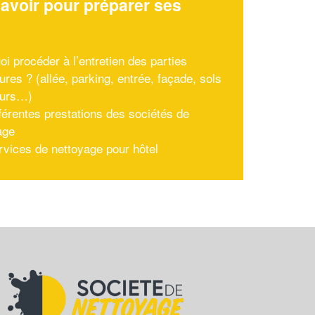
avoir pour préparer ses
x
oi procéder à l’entretien des parties
ures ? (allée, parking, entrée, façade, sols
eurs…)
fférentes prestations des sociétés de
age
rvices de nettoyage pour hôtel