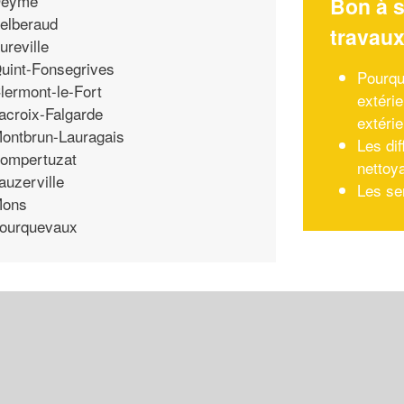
eyme
Bon à s
elberaud
travau
ureville
uint-Fonsegrives
Pourqu
lermont-le-Fort
extérie
acroix-Falgarde
extéri
ontbrun-Lauragais
Les di
ompertuzat
nettoy
auzerville
Les se
ons
ourquevaux