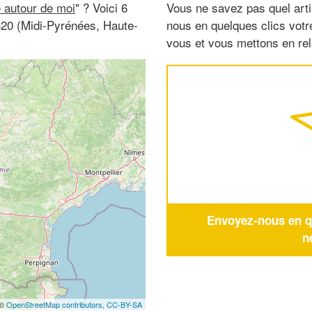
e autour de moi
" ? Voici 6
Vous ne savez pas quel arti
320 (Midi-Pyrénées, Haute-
nous en quelques clics vot
vous et vous mettons en rela
Envoyez-nous en qu
n
 ©
OpenStreetMap contributors,
CC-BY-SA