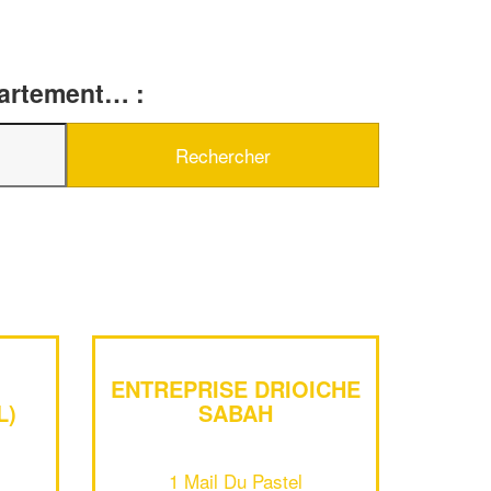
partement… :
✕
Vous êtes un
professionnel ?
Augmentez votre
e
chiffre d'affaires
ENTREPRISE DRIOICHE
vos
tout en gagnant de
marges
L)
SABAH
!
nouveaux clients
En savoir plus
1 Mail Du Pastel