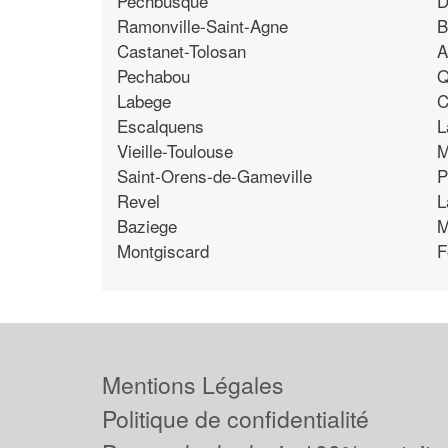
Pechbusque
D
Ramonville-Saint-Agne
B
Castanet-Tolosan
A
Pechabou
Q
Labege
C
Escalquens
L
Vieille-Toulouse
M
Saint-Orens-de-Gameville
P
Revel
L
Baziege
M
Montgiscard
F
Mentions Légales
Politique de confidentialité