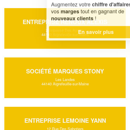
Augmentez votre
et
chiffre d'affaires
vos
tout en gagnant de
marges
!
nouveaux clients
ENTREPRISE RENOUX ALEXIS
2 Impasse Des Ajoncs
En savoir plus
44140 Aigrefeuille-sur-Maine
SOCIÉTÉ MARQUES STONY
Les Landes
44140 Aigrefeuille-sur-Maine
ENTREPRISE LEMOINE YANN
12 Rue Des Sabotiers