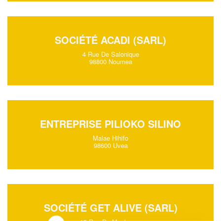
SOCIÉTÉ ACADI (SARL)
4 Rue De Salonique
98800 Noumea
ENTREPRISE PILIOKO SILINO
Malae Hihifo
98600 Uvea
SOCIÉTÉ GET ALIVE (SARL)