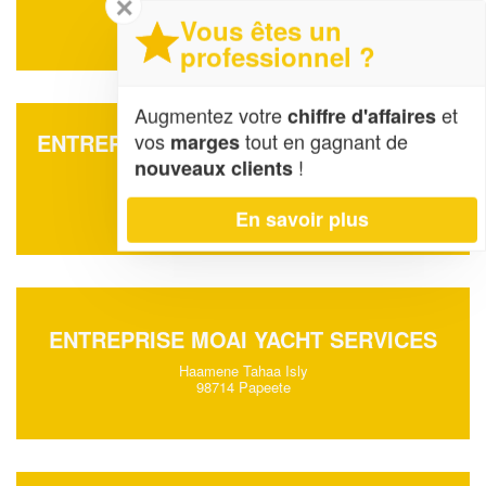
✕
18 Rue De Maubeuge
98800 Noumea
Vous êtes un
professionnel ?
Augmentez votre
et
chiffre d'affaires
vos
tout en gagnant de
ENTREPRISE CAL PROTECT NUISIBLES
marges
(SARL)
!
nouveaux clients
46 Jacques Cartier
98835 Dumbea
En savoir plus
ENTREPRISE MOAI YACHT SERVICES
Haamene Tahaa Isly
98714 Papeete