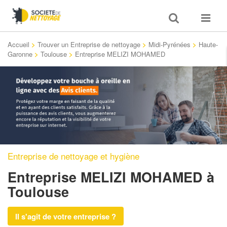
Toggle
Toggle
search
navigat
Accueil
>
Trouver un Entreprise de nettoyage
>
Midi-Pyrénées
>
Haute-
Garonne
>
Toulouse
>
Entreprise MELIZI MOHAMED
Entreprise de nettoyage et hygiène
Entreprise MELIZI MOHAMED
à
Toulouse
Il s'agit de votre entreprise ?