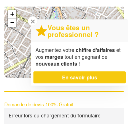
+
✕
−
Vous êtes un
professionnel ?
Augmentez votre
et
chiffre d'affaires
vos
tout en gagnant de
marges
!
nouveaux clients
Leaflet
| Map data ©
OpenStreetMap contributors,
CC-BY-SA
En savoir plus
Demande de devis 100% Gratuit
Erreur lors du chargement du formulaire