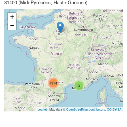
31400 (Midi-Pyrénées, Haute-Garonne)
+
−
1914
3
Leaflet
| Map data ©
OpenStreetMap contributors,
CC-BY-SA