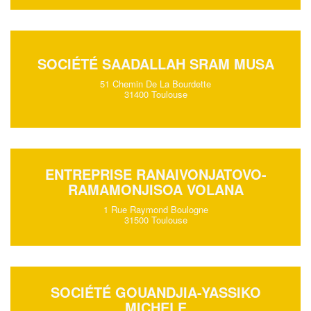
SOCIÉTÉ SAADALLAH SRAM MUSA
51 Chemin De La Bourdette
31400 Toulouse
ENTREPRISE RANAIVONJATOVO-
RAMAMONJISOA VOLANA
1 Rue Raymond Boulogne
31500 Toulouse
SOCIÉTÉ GOUANDJIA-YASSIKO
MICHELE