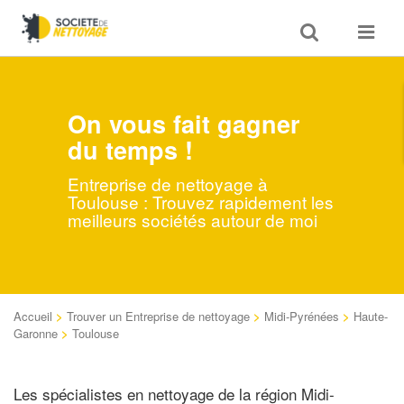
Toggle
Toggle
search
navigat
On vous fait gagner
du temps !
Entreprise de nettoyage à
Toulouse : Trouvez rapidement les
meilleurs sociétés autour de moi
Accueil
>
Trouver un Entreprise de nettoyage
>
Midi-Pyrénées
>
Haute-
Garonne
>
Toulouse
Les spécialistes en nettoyage de la région Midi-