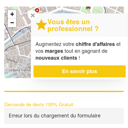
+
✕
Vous êtes un
−
professionnel ?
Augmentez votre
et
chiffre d'affaires
vos
tout en gagnant de
marges
!
nouveaux clients
En savoir plus
Leaflet
| Map data ©
OpenStreetMap contributors,
CC-BY-SA
Demande de devis 100% Gratuit
Erreur lors du chargement du formulaire