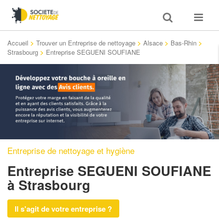
Toggle
Toggle
search
navigat
Accueil
>
Trouver un Entreprise de nettoyage
>
Alsace
>
Bas-Rhin
>
Strasbourg
>
Entreprise SEGUENI SOUFIANE
Entreprise de nettoyage et hygiène
Entreprise SEGUENI SOUFIANE
à Strasbourg
Il s'agit de votre entreprise ?