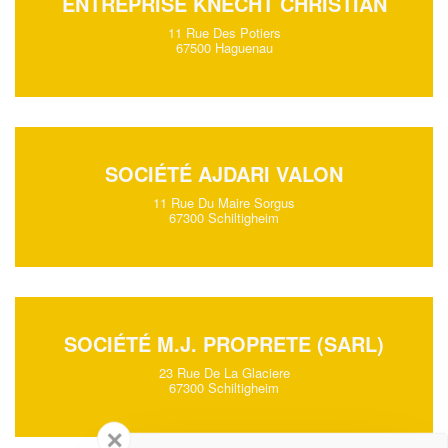
ENTREPRISE KNECHT CHRISTIAN
11 Rue Des Potiers
67500 Haguenau
SOCIÉTÉ AJDARI VALON
11 Rue Du Maire Sorgus
67300 Schiltigheim
SOCIÉTÉ M.J. PROPRETE (SARL)
23 Rue De La Glaciere
67300 Schiltigheim
✕