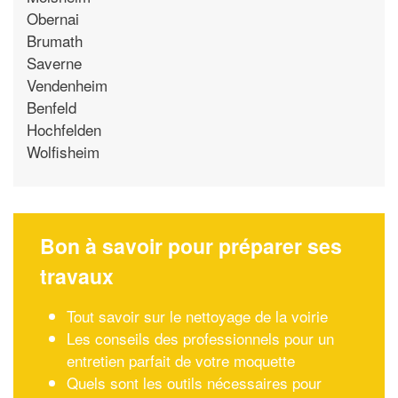
Obernai
Brumath
Saverne
Vendenheim
Benfeld
Hochfelden
Wolfisheim
Bon à savoir pour préparer ses
travaux
Tout savoir sur le nettoyage de la voirie
Les conseils des professionnels pour un
entretien parfait de votre moquette
Quels sont les outils nécessaires pour