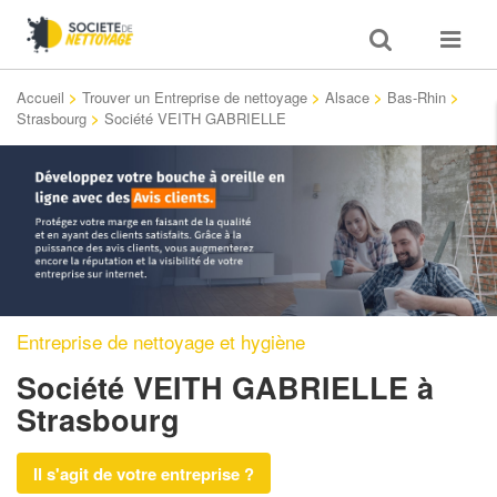
Toggle
Toggle
search
navigat
Accueil
>
Trouver un Entreprise de nettoyage
>
Alsace
>
Bas-Rhin
>
Strasbourg
>
Société VEITH GABRIELLE
Entreprise de nettoyage et hygiène
Société VEITH GABRIELLE
à
Strasbourg
Il s'agit de votre entreprise ?