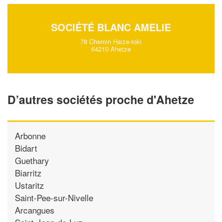
SOCIÉTÉ BLANC AMELIE
78 Chemin Haize-toki
64210 Ahetze
D’autres sociétés proche d'Ahetze
Arbonne
Bidart
Guethary
Biarritz
Ustaritz
Saint-Pee-sur-Nivelle
Arcangues