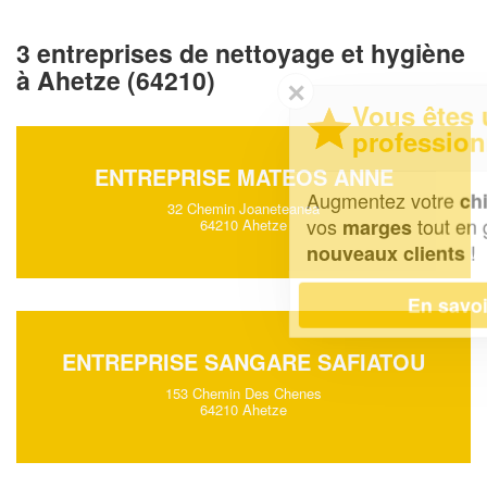
3 entreprises de nettoyage et hygiène
à Ahetze (64210)
✕
Vous êtes un
professionnel ?
ENTREPRISE MATEOS ANNE
Augmentez votre
et
chiffre d'affaires
32 Chemin Joaneteanea
vos
tout en gagnant de
marges
64210 Ahetze
!
nouveaux clients
En savoir plus
ENTREPRISE SANGARE SAFIATOU
153 Chemin Des Chenes
64210 Ahetze