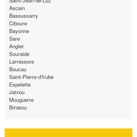
Saint-Jean-de-Luz
Ascain
Bassussarry
Ciboure
Bayonne
Sare
Anglet
Souraide
Larressore
Boucau
Saint-Pierre-d'Irube
Espelette
Jatxou
Mouguerre
Biriatou