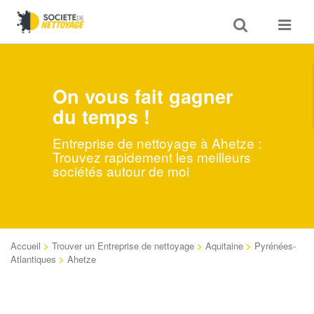
Toggle
Toggle
search
navigat
On vous fait gagner
du temps !
Entreprise de nettoyage à Ahetze :
Trouvez rapidement les meilleurs
sociétés autour de moi
Accueil
>
Trouver un Entreprise de nettoyage
>
Aquitaine
>
Pyrénées-
Atlantiques
>
Ahetze