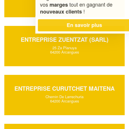
64200 Arcangues
vos
tout en gagnant de
marges
!
nouveaux clients
En savoir plus
ENTREPRISE ZUENTZAT (SARL)
25 Za Planuya
64200 Arcangues
ENTREPRISE CURUTCHET MAITENA
Chemin De Larrechuria
64200 Arcangues