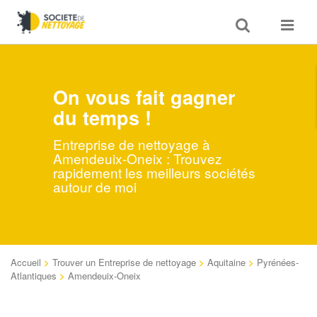
Toggle
Toggle
search
navigat
On vous fait gagner
du temps !
Entreprise de nettoyage à
Amendeuix-Oneix : Trouvez
rapidement les meilleurs sociétés
autour de moi
Accueil
>
Trouver un Entreprise de nettoyage
>
Aquitaine
>
Pyrénées-
Atlantiques
>
Amendeuix-Oneix