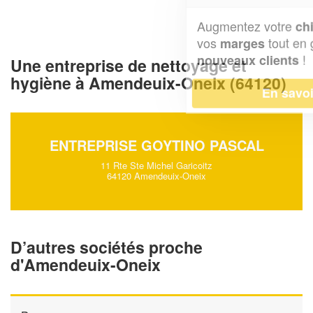
Augmentez votre
et
chiffre d'affaires
vos
tout en gagnant de
marges
!
nouveaux clients
Une entreprise de nettoyage et
hygiène à Amendeuix-Oneix (64120)
En savoir plus
ENTREPRISE GOYTINO PASCAL
11 Rte Ste Michel Garicoitz
64120 Amendeuix-Oneix
D’autres sociétés proche
d'Amendeuix-Oneix