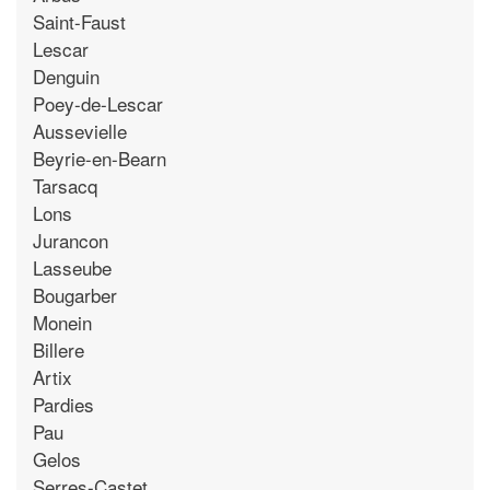
Saint-Faust
Lescar
Denguin
Poey-de-Lescar
Aussevielle
Beyrie-en-Bearn
Tarsacq
Lons
Jurancon
Lasseube
Bougarber
Monein
Billere
Artix
Pardies
Pau
Gelos
Serres-Castet