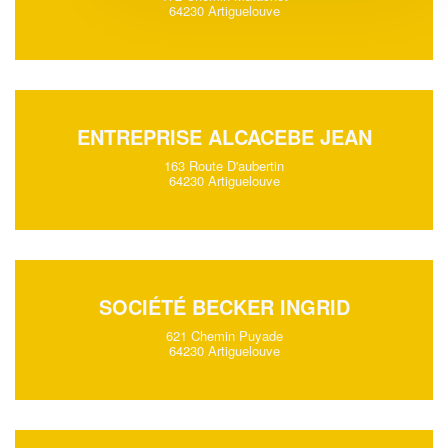
64230 Artiguelouve
ENTREPRISE ALCACEBE JEAN
163 Route D'aubertin
64230 Artiguelouve
SOCIÉTÉ BECKER INGRID
621 Chemin Puyade
64230 Artiguelouve