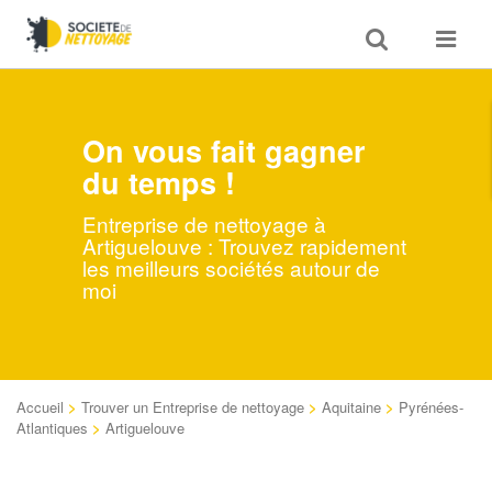
Toggle
Toggle
search
navigat
On vous fait gagner
du temps !
Entreprise de nettoyage à
Artiguelouve : Trouvez rapidement
les meilleurs sociétés autour de
moi
Accueil
>
Trouver un Entreprise de nettoyage
>
Aquitaine
>
Pyrénées-
Atlantiques
>
Artiguelouve