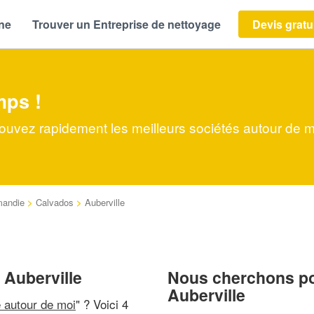
ène
Trouver un Entreprise de nettoyage
Devis gratu
mps !
rouvez rapidement les meilleurs sociétés autour de m
mandie
>
Calvados
>
Auberville
 Auberville
Nous cherchons pou
Auberville
e autour de moi
" ? Voici 4