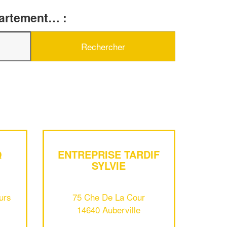
partement… :
✕
Vous êtes un
professionnel ?
Augmentez votre
chiffre d'affai
vos
tout en gagnant de
marges
!
nouveaux clients
En savoir plus
Q
ENTREPRISE TARDIF
SYLVIE
urs
75 Che De La Cour
14640 Auberville