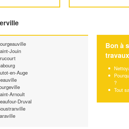
rville
ourgeauville
Bon à s
aint-Jouin
travau
rucourt
abourg
Nettoy
utot-en-Auge
Pourqu
eauville
?
ourgeville
Tout s
aint-Arnoult
eaufour-Druval
oustranville
araville