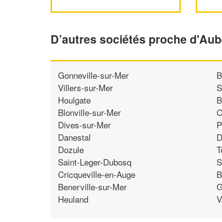
D’autres sociétés proche d'Aube
Gonneville-sur-Mer
B
Villers-sur-Mer
S
Houlgate
B
Blonville-sur-Mer
C
Dives-sur-Mer
P
Danestal
D
Dozule
T
Saint-Leger-Dubosq
S
Cricqueville-en-Auge
B
Benerville-sur-Mer
G
Heuland
V