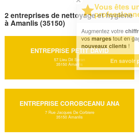
Vous êtes un
professionnel ?
2 entreprises de nettoyage et hygiène
à Amanlis (35150)
Augmentez votre
et
chiffre d'affaires
vos
tout en gagnant de
marges
!
nouveaux clients
ENTREPRISE PETIT DAVID
57 Lieu Dit Seran
En savoir plus
35150 Amanlis
ENTREPRISE COROBCEANU ANA
7 Rue Jacques De Corbiere
35150 Amanlis