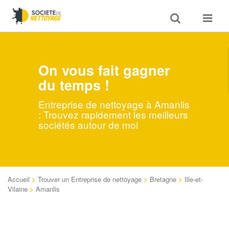
Toggle
Toggle
search
navigat
On vous fait gagner
du temps !
Entreprise de nettoyage à Amanlis
: Trouvez rapidement les meilleurs
sociétés autour de moi
Accueil
>
Trouver un Entreprise de nettoyage
>
Bretagne
>
Ille-et-
Vilaine
>
Amanlis