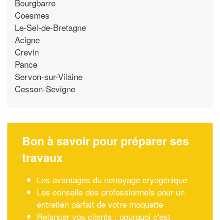
Bourgbarre
Coesmes
Le-Sel-de-Bretagne
Acigne
Crevin
Pance
Servon-sur-Vilaine
Cesson-Sevigne
Bon à savoir pour préparer ses
travaux
Les avantages du nettoyage cryogénique
Les conseils des professionnels pour un
entretien parfait de votre moquette
Relancer vos clients : pourquoi c'est