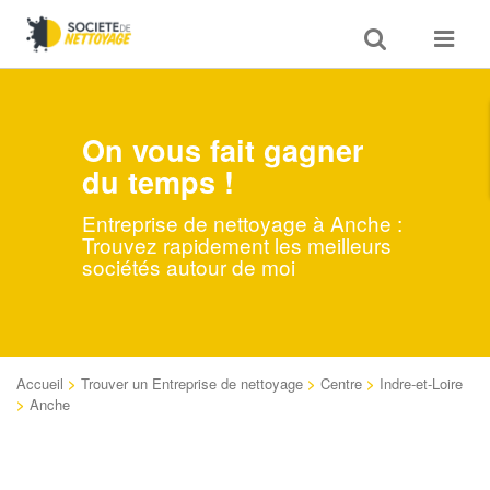
Toggle
Toggle
search
navigat
On vous fait gagner
du temps !
Entreprise de nettoyage à Anche :
Trouvez rapidement les meilleurs
sociétés autour de moi
Accueil
>
Trouver un Entreprise de nettoyage
>
Centre
>
Indre-et-Loire
>
Anche