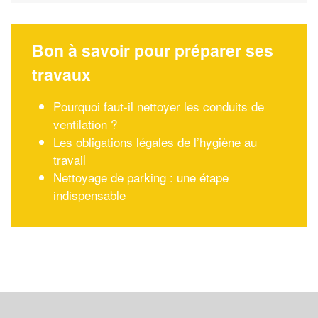
Bon à savoir pour préparer ses
travaux
Pourquoi faut-il nettoyer les conduits de
ventilation ?
Les obligations légales de l’hygiène au
travail
Nettoyage de parking : une étape
indispensable