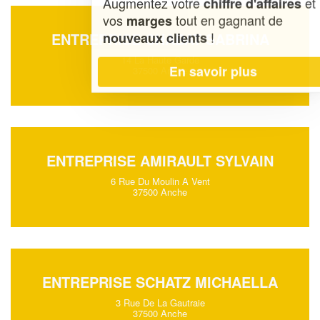
Augmentez votre
et
chiffre d'affaires
vos
tout en gagnant de
marges
!
nouveaux clients
ENTREPRISE CHABAT SABRINA
14 La Haute Garde
En savoir plus
37500 Anche
ENTREPRISE AMIRAULT SYLVAIN
6 Rue Du Moulin A Vent
37500 Anche
ENTREPRISE SCHATZ MICHAELLA
3 Rue De La Gautraie
37500 Anche