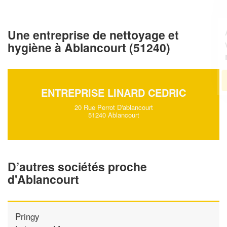
professionnel ?
Augmentez votre
et
chiffre d'affaires
Une entreprise de nettoyage et
vos
tout en gagnant de
marges
hygiène à Ablancourt (51240)
!
nouveaux clients
En savoir plus
ENTREPRISE LINARD CEDRIC
20 Rue Perrot D'ablancourt
51240 Ablancourt
D’autres sociétés proche
d'Ablancourt
Pringy