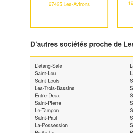
1
97425 Les-Avirons
D’autres sociétés proche de Le
L'etang-Sale
L
Saint-Leu
L
Saint-Louis
S
Les-Trois-Bassins
S
Entre-Deux
S
Saint-Pierre
S
Le-Tampon
S
Saint-Paul
S
La-Possession
S
Petite-Ile
B