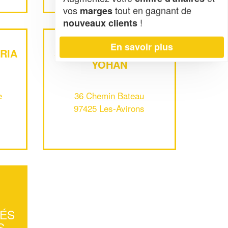
vos
tout en gagnant de
marges
!
nouveaux clients
En savoir plus
RIA
SOCIÉTÉ LALLEMAND
YOHAN
e
36 Chemin Bateau
97425 Les-Avirons
TÉS
S