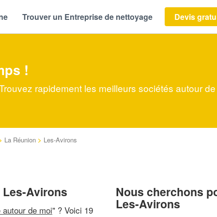
ène
Trouver un Entreprise de nettoyage
Devis gratu
mps !
 Trouvez rapidement les meilleurs sociétés autour de
>
La Réunion
>
Les-Avirons
à Les-Avirons
Nous cherchons pou
Les-Avirons
e autour de moi
" ? Voici 19