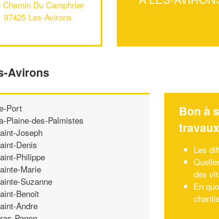
9 Chemin Du Camphrier
97425 Les-Avirons
s-Avirons
e-Port
Bon à s
a-Plaine-des-Palmistes
travau
aint-Joseph
aint-Denis
Les dif
aint-Philippe
Quelle
ainte-Marie
des vit
ainte-Suzanne
En quo
aint-Benoit
chanti
aint-Andre
ras-Panon