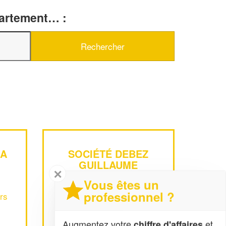
partement… :
IA
SOCIÉTÉ DEBEZ
GUILLAUME
✕
Vous êtes un
professionnel ?
rs
Chemin Kerbel
97425 Les-Avirons
Augmentez votre
et
chiffre d'affaires