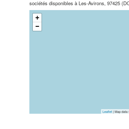
sociétés disponibles à Les-Avirons, 97425 (
+
−
Leaflet
| Map data