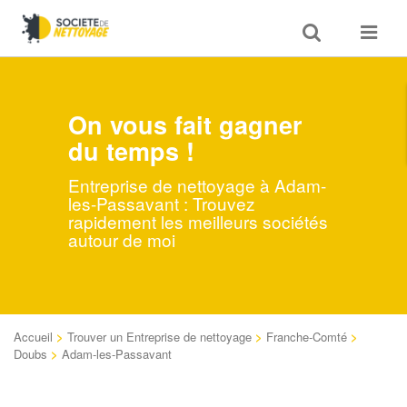
Toggle
Toggle
search
navigat
On vous fait gagner
du temps !
Entreprise de nettoyage à Adam-
les-Passavant : Trouvez
rapidement les meilleurs sociétés
autour de moi
Accueil
>
Trouver un Entreprise de nettoyage
>
Franche-Comté
>
Doubs
>
Adam-les-Passavant