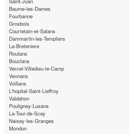
Saint-Juan
Baume-les-Dames
Fourbanne
Grosbois
Courtetain-et-Salans
Dammartin-les-Templiers
La-Breteniere
Roulans
Bouclans
Vercel-Villedieu-le-Camp
Vennans
Voillans
L'hopital-Saint-Lieffroy
Valdahon
Pouligney-Lusans
La-Tour-de-Scay
Naisey-les-Granges
Mondon