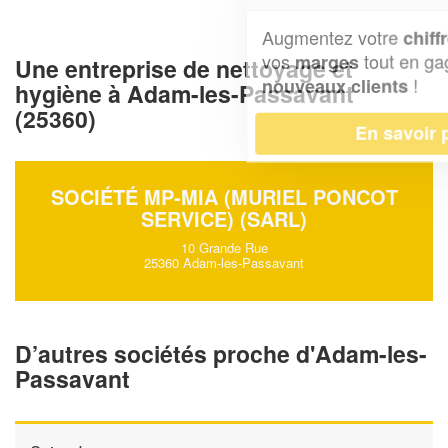
Augmentez votre
et
chiffre d'affaires
vos
tout en gagnant de
marges
Une entreprise de nettoyage et
!
nouveaux clients
hygiène à Adam-les-Passavant
(25360)
En savoir plus
SOCIÉTÉ MP-MIA (MURIEL PONCOT
SERVICE) (SARL)
10 Grande Rue
25360 Adam-les-Passavant
D’autres sociétés proche d'Adam-les-
Passavant