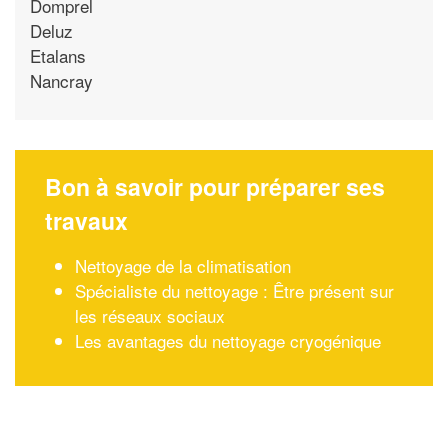
Domprel
Deluz
Etalans
Nancray
Bon à savoir pour préparer ses
travaux
Nettoyage de la climatisation
Spécialiste du nettoyage : Être présent sur
les réseaux sociaux
Les avantages du nettoyage cryogénique