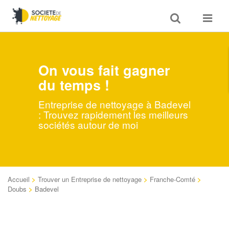
Toggle
Toggle
search
navigat
On vous fait gagner
du temps !
Entreprise de nettoyage à Badevel
: Trouvez rapidement les meilleurs
sociétés autour de moi
Accueil
>
Trouver un Entreprise de nettoyage
>
Franche-Comté
>
Doubs
>
Badevel