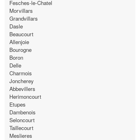
Fesches-le-Chatel
Morvillars
Grandvillars
Dasle
Beaucourt
Allenjoie
Bourogne
Boron
Delle
Charmois
Joncherey
Abbevillers
Herimoncourt
Etupes
Dambenois
Seloncourt
Taillecourt
Meslieres