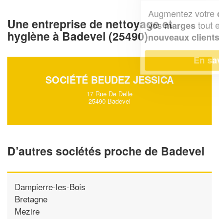
Augmentez votre
et
chiffre d'affaires
Une entreprise de nettoyage et
vos
tout en gagnant de
marges
hygiène à Badevel (25490)
!
nouveaux clients
En savoir plus
SOCIÉTÉ BEUDEZ JESSICA
17 Rue De Delle
25490 Badevel
D’autres sociétés proche de Badevel
Dampierre-les-Bois
Bretagne
Mezire