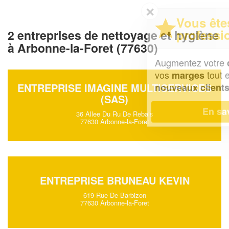
✕
Vous êtes un
professionnel ?
2 entreprises de nettoyage et hygiène
à Arbonne-la-Foret (77630)
Augmentez votre
et
chiffre d'affaires
vos
tout en gagnant de
marges
!
ENTREPRISE IMAGINE MULTISERVICES
nouveaux clients
(SAS)
En savoir plus
36 Allee Du Ru De Rebais
77630 Arbonne-la-Foret
ENTREPRISE BRUNEAU KEVIN
619 Rue De Barbizon
77630 Arbonne-la-Foret