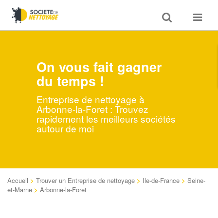
Toggle
Toggle
search
navigat
On vous fait gagner
du temps !
Entreprise de nettoyage à
Arbonne-la-Foret : Trouvez
rapidement les meilleurs sociétés
autour de moi
Accueil
>
Trouver un Entreprise de nettoyage
>
Ile-de-France
>
Seine-
et-Marne
>
Arbonne-la-Foret