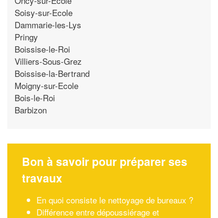
Oncy-sur-Ecole
Soisy-sur-Ecole
Dammarie-les-Lys
Pringy
Boissise-le-Roi
Villiers-Sous-Grez
Boissise-la-Bertrand
Moigny-sur-Ecole
Bois-le-Roi
Barbizon
Bon à savoir pour préparer ses
travaux
En quoi consiste le nettoyage de bureaux ?
Différence entre dépoussiérage et